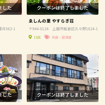
ゑしんの里 やすらぎ荘
井362-1
〒944-0124 上越市板倉区久々野1624-1
13区
和食・居酒屋