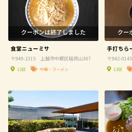
食堂ニューミサ
手打ちら
〒949-2315 上越市中郷区稲荷山367
〒942-01
13区
中華・ラーメン
13区