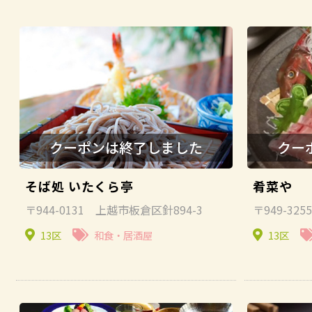
和食・居酒屋
レストラン・洋食
中華・ラーメン
カフェ
その他
そば処 いたくら亭
肴菜や
クーポンの利用方法
〒944-0131 上越市板倉区針894-3
〒949-32
お問い合わせ
13区
和食・居酒屋
13区