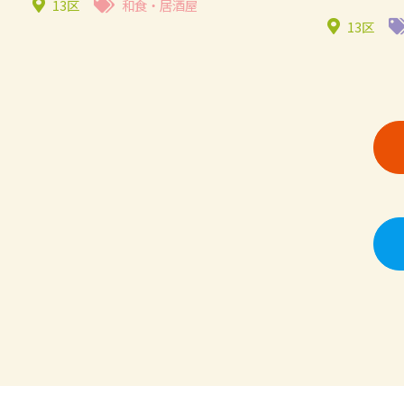
13区
和食・居酒屋
13区