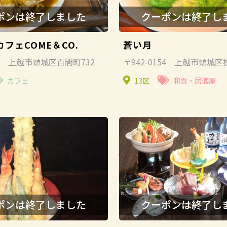
フェCOME＆CO.
蒼い月
127 上越市頸城区百間町732
〒942-0154 上越市頸城区榎
カフェ
13区
和食・居酒屋