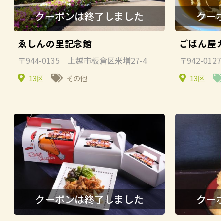
ゑしんの里記念館
ごぱん屋カ
〒944-0135 上越市板倉区米増27-4
〒942-0
13区
その他
13区