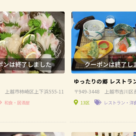
ゆったりの郷 レストラ
55 上越市柿崎区上下浜555-11
〒949-3448 上越市吉川区
和食・居酒屋
13区
レストラン・洋