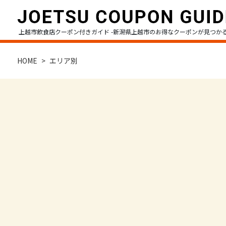
上越市飲食店クーポン付きガイド -新潟県上越市のお得なクーポンが見つか
HOME
エリア別
HOME
エリア別
高田エリア
直江津エリア
13区エリア
ジャンル別