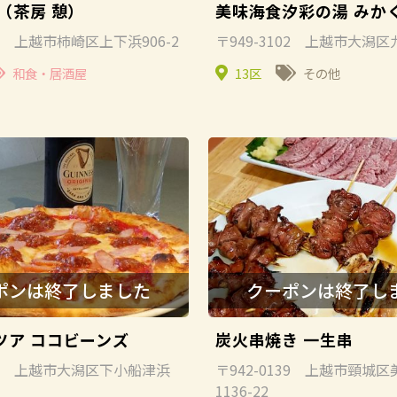
（茶房 憩）
美味海食汐彩の湯 みか
55 上越市柿崎区上下浜906-2
〒949-3102 上越市大潟区
和食・居酒屋
13区
その他
ツア ココビーンズ
炭火串焼き 一生串
114 上越市大潟区下小船津浜
〒942-0139 上越市頸城
1136-22