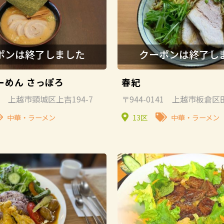
ーめん さっぽろ
春紀
45 上越市頸城区上吉194-7
〒944-0141 上越市板倉区田
中華・ラーメン
13区
中華・ラーメン