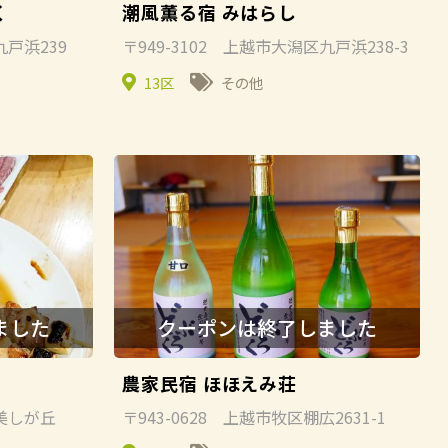
く
潮風薫る宿 みはらし
九戸浜239
〒949-3102 上越市大潟区九戸浜238-3
13区
その他
農家民宿 ほほえみ荘
区美しが丘
〒943-0628 上越市牧区棚広2631-1