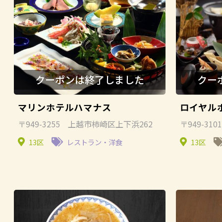
マリンホテルハマナス
ロイヤル
〒949-3255 上越市柿崎区上下浜262
〒949-31
13区
レストラン・洋食
13区