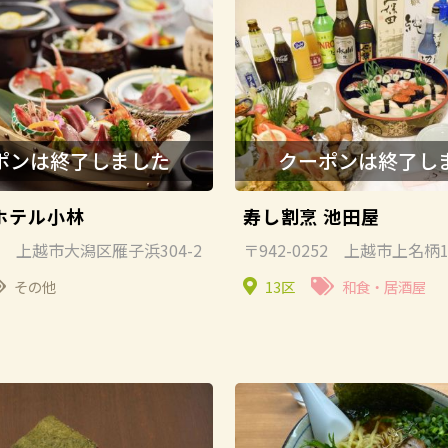
ホテル小林
寿し割烹 池田屋
01 上越市大潟区雁子浜304-2
〒942-0252 上越市上名柄1
その他
13区
和食・居酒屋