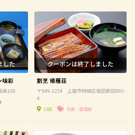
ン味彩
割烹 帰雁荘
長峰100
〒949-3254 上越市柿崎区坂田新田892-
4
食
13区
和食・居酒屋