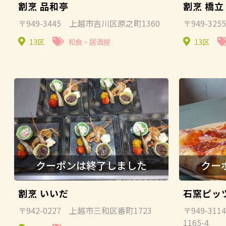
割烹 品和亭
割烹 橋立
〒949-3445 上越市吉川区原之町1360
〒949-32
13区
和食・居酒屋
13区
割烹 いいだ
石窯ピッ
〒942-0227 上越市三和区番町1723
〒949-3
1165-4