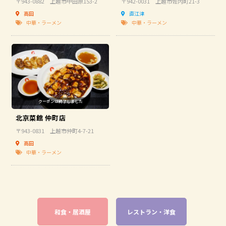
〒943-0882 上越市中田原153-2
〒942-0031 上越市佐内町21-3
高田
直江津
中華・ラーメン
中華・ラーメン
北京菜館 仲町店
〒943-0831 上越市仲町4-7-21
高田
中華・ラーメン
和食・居酒屋
レストラン・洋食