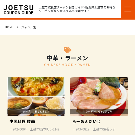
上越市飲食店クーポン付きガイド -新潟県上越市のお得な
クーポンが見つかるグルメ情報サイト
HOME
HOME
ジャンル別
エリア別
中華・ラーメン
高田エリア
CHINESE HOOD・RAMEN
直江津エリア
13区エリア
ジャンル別
和食・居酒屋
中国料理 楼蘭
らーめんだいじ
〒942-0004 上越市西本町3-11-2
〒943-0817 上越市藤巻6-8
レストラン・洋食