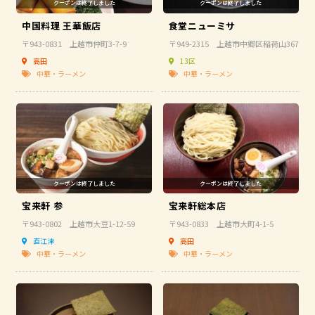
中国料理 王華飯店
食堂ニューミサ
〒943-0831 上越市仲町3-7-9
〒949-2315 上越市中郷区稲荷山367
高田
13区
中華・ラーメン
中華・ラーメン
宝来軒 参
宝来軒総本店
〒943-0802 上越市大豆1-12-59
〒943-0833 上越市大町4-1-5
直江津
高田
中華・ラーメン
中華・ラーメン