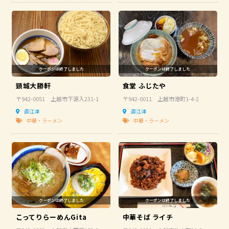
頸城大勝軒
食堂 ふじたや
〒942-0051 上越市下源入231-1
〒942-0011 上越市港町1-4-2
直江津
直江津
中華・ラーメン
中華・ラーメン
こってりらーめんGita
中華そば ライチ