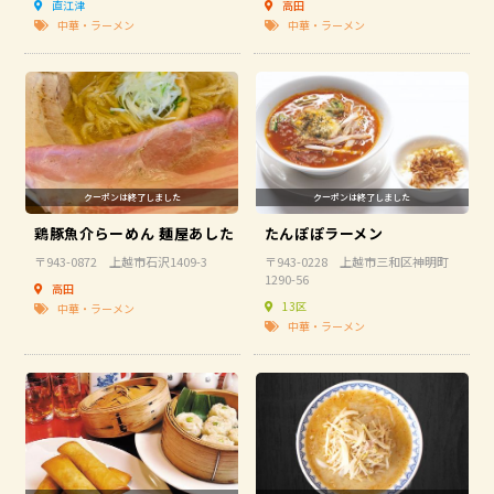
直江津
高田
中華・ラーメン
中華・ラーメン
中華・ラーメン
カフェ
その他
クーポンの利用方法
鶏豚魚介らーめん 麺屋あした
たんぽぽラーメン
お問い合わせ
〒943-0872 上越市石沢1409-3
〒943-0228 上越市三和区神明町
1290-56
高田
13区
中華・ラーメン
中華・ラーメン