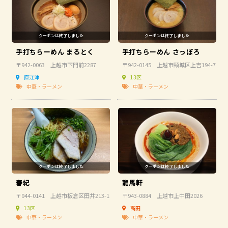
手打ちらーめん まるとく
手打ちらーめん さっぽろ
〒942-0063 上越市下門前2287
〒942-0145 上越市頸城区上吉194-7
直江津
13区
中華・ラーメン
中華・ラーメン
春紀
龍馬軒
〒944-0141 上越市板倉区田井213-1
〒943-0884 上越市上中田2026
13区
高田
中華・ラーメン
中華・ラーメン