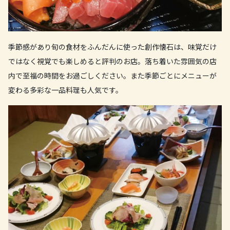
中華・ラーメン
カフェ
季節感があり旬の食材をふんだんに使った創作懐石は、味覚だけ
ではなく視覚でも楽しめると評判のお店。落ち着いた雰囲気の店
その他
内で至福の時間をお過ごしください。また季節ごとにメニューが
変わる多彩な一品料理も人気です。
クーポンの利用方法
お問い合わせ