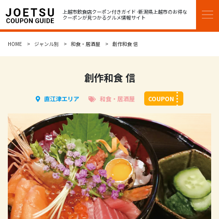
上越市飲食店クーポン付きガイド -新潟県上越市のお得な
クーポンが見つかるグルメ情報サイト
HOME
HOME
ジャンル別
和食・居酒屋
創作和食 信
エリア別
創作和食 信
高田エリア
直江津エリア
和食・居酒屋
COUPON
直江津エリア
13区エリア
ジャンル別
和食・居酒屋
レストラン・洋食