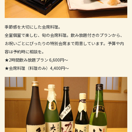
中華・ラーメン
カフェ
季節感を大切にした会席料理。
全室個室で楽しむ、旬の会席料理。飲み放題付きのプランから、
その他
お祝いごとにぴったりの特別会席まで用意しています。予算や内
容は予約時に相談を。
クーポンの利用方法
★2時間飲み放題プラン 6,600円～
お問い合わせ
★会席料理（料理のみ）4,400円～