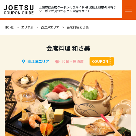
上越市飲食店クーポン付きガイド -新潟県上越市のお得な
クーポンが見つかるグルメ情報サイト
HOME
HOME
エリア別
直江津エリア
会席料理 和さ美
エリア別
会席料理 和さ美
高田エリア
直江津エリア
和食・居酒屋
COUPON
直江津エリア
13区エリア
ジャンル別
和食・居酒屋
レストラン・洋食