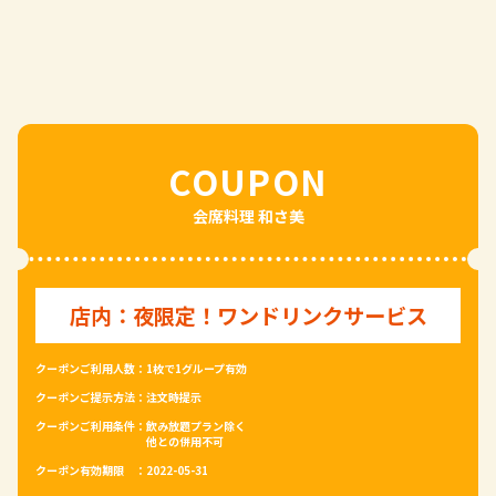
COUPON
会席料理 和さ美
店内：夜限定！ワンドリンクサービス
クーポンご利用人数：
1枚で1グループ有効
クーポンご提示方法：
注文時提示
クーポンご利用条件：
飲み放題プラン除く
他との併用不可
クーポン有効期限 ：
2022-05-31