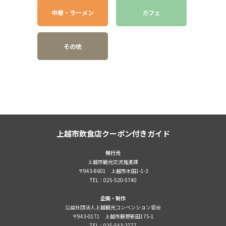
中華・ラーメン
カフェ
その他
上越市飲食店クーポン付きガイド
発行元
上越市観光交流推進課
〒943-8601 上越市木田1-1-3
TEL：025-520-5740
企画・制作
公益社団法人上越観光コンベンション協会
〒943-0171 上越市藤野新田175-1
TEL：025-543-2777